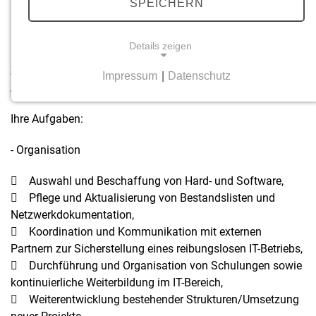
Stellenausschreibung IT-Administrator
SPEICHERN
(m/w/d), befristet
Details zeigen
Die Gemeinde Riegelsberg stellt zum nächstmöglichen
Zeitpunkt, befristet für die Dauer eines Jahres,
einen IT-
Impressum
|
Datenschutz
Administrator (m/w/d)
ein.
NOTWENDIGE COOKIES
Notwendige Cookies ermöglichen grundlegende
Ihre Aufgaben:
Funktionen und sind für die einwandfreie Funktion
der Website erforderlich.
- Organisation
COOKIE FÜR COOKIE CONSENT TOOL
 Auswahl und Beschaffung von Hard- und Software,
 Pflege und Aktualisierung von Bestandslisten und
Name:
Netzwerkdokumentation,
cookie_consent
 Koordination und Kommunikation mit externen
Partnern zur Sicherstellung eines reibungslosen IT-Betriebs,
Anbieter:
 Durchführung und Organisation von Schulungen sowie
mindshape GmbH
kontinuierliche Weiterbildung im IT-Bereich,
Zweck:
 Weiterentwicklung bestehender Strukturen/Umsetzung
Dieser Cookie speichert die ausgewählten