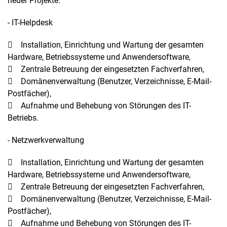
neuer Projekte.
Einverständnis-Optionen des Benutzers
- IT-Helpdesk
Cookie Laufzeit:
1 Jahr
 Installation, Einrichtung und Wartung der gesamten
Hardware, Betriebssysteme und Anwendersoftware,
TERMINLAND
 Zentrale Betreuung der eingesetzten Fachverfahren,
 Domänenverwaltung (Benutzer, Verzeichnisse, E-Mail-
Name:
Postfächer),
ASP.NET_SessionId
 Aufnahme und Behebung von Störungen des IT-
Anbieter:
Betriebs.
Terminland GmbH
- Netzwerkverwaltung
Zweck:
Technische Funktion für Terminbestellung
 Installation, Einrichtung und Wartung der gesamten
Hardware, Betriebssysteme und Anwendersoftware,
Cookie Laufzeit:
 Zentrale Betreuung der eingesetzten Fachverfahren,
1 Jahr
 Domänenverwaltung (Benutzer, Verzeichnisse, E-Mail-
Postfächer),
 Aufnahme und Behebung von Störungen des IT-