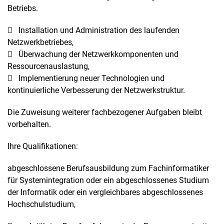
EXTERNE MEDIEN
Betriebs.
Wir verwenden google maps
 Installation und Administration des laufenden
Netzwerkbetriebes,
GOOGLE MAPS
 Überwachung der Netzwerkkomponenten und
Name:
Ressourcenauslastung,
google_maps
 Implementierung neuer Technologien und
kontinuierliche Verbesserung der Netzwerkstruktur.
Anbieter:
Google
Die Zuweisung weiterer fachbezogener Aufgaben bleibt
Zweck:
vorbehalten.
Einbinden der google-maps-Karte
Ihre Qualifikationen:
Cookie Laufzeit:
1 Jahr
abgeschlossene Berufsausbildung zum Fachinformatiker
für Systemintegration oder ein abgeschlossenes Studium
der Informatik oder ein vergleichbares abgeschlossenes
Hochschulstudium,