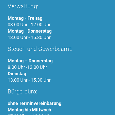
EXTERNE MEDIEN
Verwaltung:
Wir verwenden google maps
Montag - Freitag
GOOGLE MAPS
08.00 Uhr - 12.00 Uhr
Montag - Donnerstag
Name:
13.00 Uhr - 15.30 Uhr
google_maps
Anbieter:
Steuer- und Gewerbeamt:
Google
Montag – Donnerstag
Zweck:
8.00 Uhr -12.00 Uhr
Einbinden der google-maps-Karte
Dienstag
Cookie Laufzeit:
13.00 Uhr - 15.30 Uhr
1 Jahr
Bürgerbüro:
ohne Terminvereinbarung:
Montag bis Mittwoch