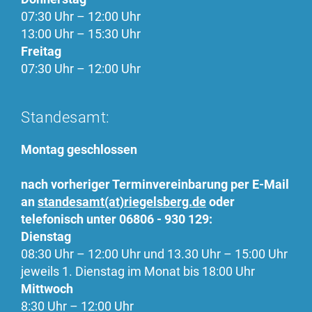
EXTERNE MEDIEN
07:30 Uhr – 12:00 Uhr
Wir verwenden google maps
13:00 Uhr – 15:30 Uhr
Freitag
GOOGLE MAPS
07:30 Uhr – 12:00 Uhr
Name:
google_maps
Standesamt:
Anbieter:
Google
Montag geschlossen
Zweck:
nach vorheriger Terminvereinbarung per E-Mail
Einbinden der google-maps-Karte
an
standesamt(at)riegelsberg.de
oder
Cookie Laufzeit:
telefonisch unter 06806 - 930 129:
1 Jahr
Dienstag
08:30 Uhr – 12:00 Uhr und 13.30 Uhr – 15:00 Uhr
jeweils 1. Dienstag im Monat bis 18:00 Uhr
Mittwoch
8:30 Uhr – 12:00 Uhr