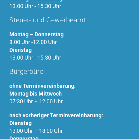
Einverständnis-Optionen des Benutzers
13.00 Uhr - 15.30 Uhr
Cookie Laufzeit:
Steuer- und Gewerbeamt:
1 Jahr
Montag – Donnerstag
TERMINLAND
8.00 Uhr -12.00 Uhr
Dienstag
Name:
13.00 Uhr - 15.30 Uhr
ASP.NET_SessionId
Bürgerbüro:
Anbieter:
Terminland GmbH
ohne Terminvereinbarung:
Zweck:
Montag bis Mittwoch
Technische Funktion für Terminbestellung
07:30 Uhr – 12:00 Uhr
Cookie Laufzeit:
nach vorheriger Terminvereinbarung:
1 Jahr
Dienstag
13:00 Uhr – 18:00 Uhr
Donnerstag