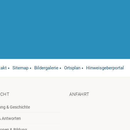
takt
Sitemap
Bildergalerie
Ortsplan
Hinweisgeberportal
ICHT
ANFAHRT
ung & Geschichte
& Antworten
onen & Bildung