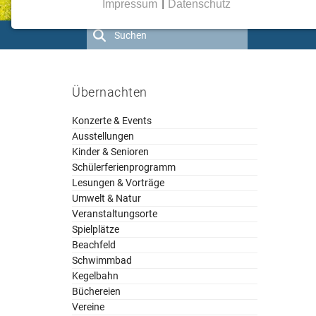
Impressum
|
Datenschutz
NOTWENDIGE COOKIES
Notwendige Cookies ermöglichen grundlegende
Funktionen und sind für die einwandfreie Funktion
der Website erforderlich.
Übernachten
COOKIE FÜR COOKIE CONSENT TOOL
Konzerte & Events
Ausstellungen
Name:
cookie_consent
Kinder & Senioren
Schülerferienprogramm
Anbieter:
Lesungen & Vorträge
mindshape GmbH
Umwelt & Natur
Veranstaltungsorte
Zweck:
Spielplätze
Dieser Cookie speichert die
Beachfeld
ausgewählten Einverständnis-
Schwimmbad
Optionen des Benutzers
Kegelbahn
Cookie
Büchereien
Laufzeit:
Vereine