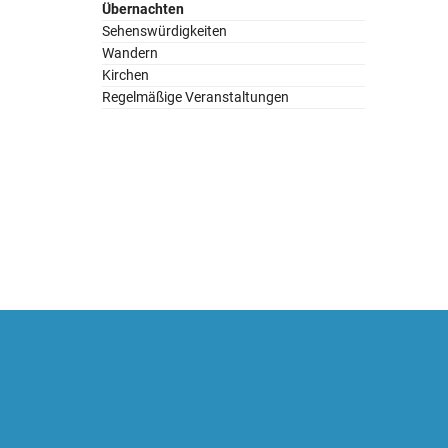
1 Jahr
Übernachten
Sehenswürdigkeiten
Wandern
TERMINLAND
Kirchen
Regelmäßige Veranstaltungen
Name:
ASP.NET_SessionId
Anbieter:
Terminland GmbH
Zweck:
Technische Funktion für
Terminbestellung
Cookie
Laufzeit:
1 Jahr
EXTERNE MEDIEN