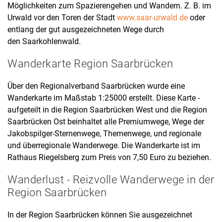
Einverständnis-Optionen des Benutzers
Möglichkeiten zum Spazierengehen und Wandern. Z. B. im
Urwald vor den Toren der Stadt
www.saar-urwald.de
oder
Cookie Laufzeit:
entlang der gut ausgezeichneten Wege durch
1 Jahr
den Saarkohlenwald.
Wanderkarte Region Saarbrücken
TERMINLAND
Name:
Über den Regionalverband Saarbrücken wurde eine
ASP.NET_SessionId
Wanderkarte im Maßstab 1:25000 erstellt. Diese Karte -
aufgeteilt in die Region Saarbrücken West und die Region
Anbieter:
Saarbrücken Ost beinhaltet alle Premiumwege, Wege der
Terminland GmbH
Jakobspilger-Sternenwege, Themenwege, und regionale
Zweck:
und überregionale Wanderwege. Die Wanderkarte ist im
Technische Funktion für Terminbestellung
Rathaus Riegelsberg zum Preis von 7,50 Euro zu beziehen.
Cookie Laufzeit:
Wanderlust - Reizvolle Wanderwege in der
1 Jahr
Region Saarbrücken
In der Region Saarbrücken können Sie ausgezeichnet