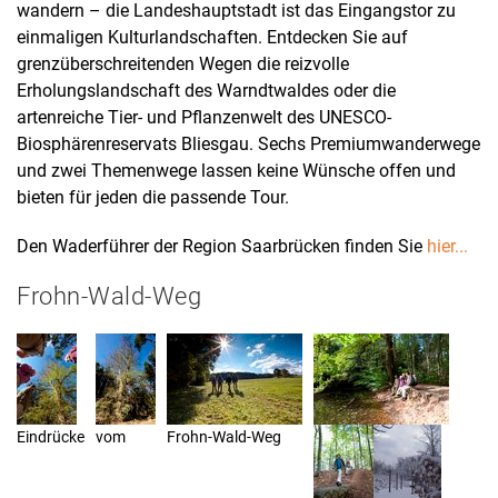
EXTERNE MEDIEN
wandern – die Landeshauptstadt ist das Eingangstor zu
Wir verwenden google maps
einmaligen Kulturlandschaften. Entdecken Sie auf
grenzüberschreitenden Wegen die reizvolle
Erholungslandschaft des Warndtwaldes oder die
GOOGLE MAPS
artenreiche Tier- und Pflanzenwelt des UNESCO-
Name:
Biosphärenreservats Bliesgau. Sechs Premiumwanderwege
google_maps
und zwei Themenwege lassen keine Wünsche offen und
bieten für jeden die passende Tour.
Anbieter:
Google
Den Waderführer der Region Saarbrücken finden Sie
hier...
Zweck:
Frohn-Wald-Weg
Einbinden der google-maps-Karte
Cookie Laufzeit:
1 Jahr
Eindrücke
vom
Frohn-Wald-Weg